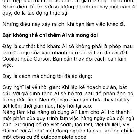
dọn dẹp tech debt, hoặc chỉ đơn giản là ship nhiều hơn.
Nhân điều đó lên với số lượng đội nhóm hay một năm 4
quý, đó là tác động thực sự.
Nhưng điều này xảy ra chỉ khi bạn làm việc khác đi.
Bạn không thể chỉ thêm AI và mong đợi
Đây là sự thật khó khăn: AI sẽ không phải là phép màu
làm đội ngũ của bạn nhanh hơn chỉ vì bạn đã cài đặt
Copilot hoặc Cursor. Bạn cần thay đổi cách bạn làm
việc.
Đây là cách mà chúng tôi đã áp dụng:
Suy nghĩ lại về thời gian:
Khi lập kế hoạch dự án, bắt
đầu với giả định rằng AI sẽ hỗ trợ, sau đó phản ánh nó
trong ước tính. Nếu đội ngũ của bạn chưa thấy bất kỳ
tiết kiệm thời gian nào, hãy hỏi tại sao.
Nâng tầm khả năng sử dụng AI:
Làm cho AI trở thành
một phần của quy trình làm việc hàng ngày của đội ngũ
bạn. Sử dụng nó để viết code, tạo test, viết tài liệu, v.v.
Đối xử với AI như một đồng nghiệp tập sự, không chỉ là
một công cụ để autocomplete code.