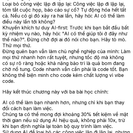
Loại bỏ công việc lặp đi lặp lại:
Công việc lặp đi lặp lại,
tóm tắt cuộc họp, báo cáo sự cố? Tự động hóa hết tất
cả. Nếu có gì đó xảy ra hai lần, hãy hỏi: AI có thể làm
điều này lần tới không?
Khuyến khích tư duy AI-first:
Trước khi bạn bắt đầu bất
kỳ nhiệm vụ nào, hãy hỏi: "AI có thể giúp tôi ở đây như
thế nào?". Đừng chờ đợi ai đó nói cho bạn. Hãy tò mò.
Thử mọi thứ.
Đừng quên bạn vẫn làm chủ nghề nghiệp của mình:
Làm
mọi thứ nhanh hơn rất tuyệt, nhưng tốc độ mà không
có sự rõ ràng hoặc khả năng bảo trì là quả bom đang
chờ nổ tung. Code nhanh vẫn cần phải là code tốt. Bạn
không thể biện minh cho code kém chất lượng vì vibe
code.
Hãy kết thúc chương này với ba bài học chính:
AI có thể làm bạn nhanh hơn, nhưng chỉ khi bạn thay
đổi cách bạn làm việc.
Chúng ta có thể mong đợi khoảng 30% tiết kiệm về mặt
thời gian nếu sử dụng AI hiệu quả, không phải 10x, trừ
khi bạn định nghĩa lại toàn bộ quy trình làm việc.
Sử dụng AI để loại bỏ các công việc lặp đi lặp lại, nhưng