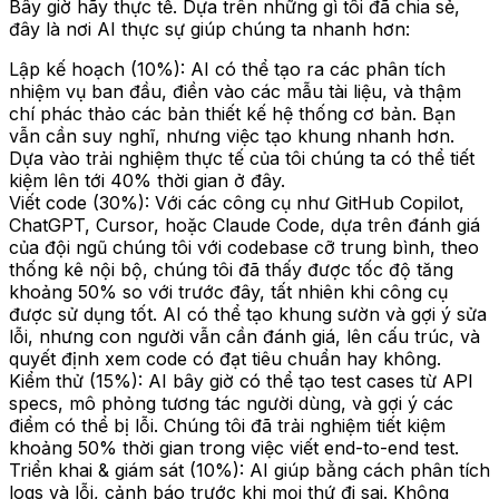
Bây giờ hãy thực tế. Dựa trên những gì tôi đã chia sẻ,
đây là nơi AI thực sự giúp chúng ta nhanh hơn:
Lập kế hoạch (10%):
AI có thể tạo ra các phân tích
nhiệm vụ ban đầu, điền vào các mẫu tài liệu, và thậm
chí phác thảo các bản thiết kế hệ thống cơ bản. Bạn
vẫn cần suy nghĩ, nhưng việc tạo khung nhanh hơn.
Dựa vào trải nghiệm thực tế của tôi chúng ta có thể tiết
kiệm lên tới 40% thời gian ở đây.
Viết code (30%):
Với các công cụ như GitHub Copilot,
ChatGPT, Cursor, hoặc Claude Code, dựa trên đánh giá
của đội ngũ chúng tôi với codebase cỡ trung bình, theo
thống kê nội bộ, chúng tôi đã thấy được tốc độ tăng
khoảng 50% so với trước đây, tất nhiên khi công cụ
được sử dụng tốt. AI có thể tạo khung sườn và gợi ý sửa
lỗi, nhưng con người vẫn cần đánh giá, lên cấu trúc, và
quyết định xem code có đạt tiêu chuẩn hay không.
Kiểm thử (15%):
AI bây giờ có thể tạo test cases từ API
specs, mô phỏng tương tác người dùng, và gợi ý các
điểm có thể bị lỗi. Chúng tôi đã trải nghiệm tiết kiệm
khoảng 50% thời gian trong việc viết end-to-end test.
Triển khai & giám sát (10%):
AI giúp bằng cách phân tích
logs và lỗi, cảnh báo trước khi mọi thứ đi sai. Không