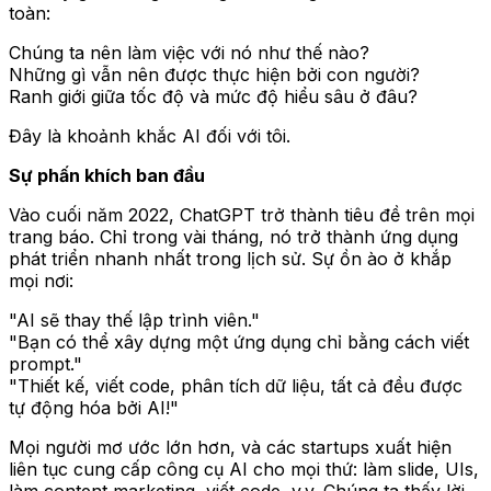
toàn:
Chúng ta nên làm việc với nó như thế nào?
Những gì vẫn nên được thực hiện bởi con người?
Ranh giới giữa tốc độ và mức độ hiểu sâu ở đâu?
Đây là khoảnh khắc AI đối với tôi.
Sự phấn khích ban đầu
Vào cuối năm 2022, ChatGPT trở thành tiêu đề trên mọi
trang báo. Chỉ trong vài tháng, nó trở thành ứng dụng
phát triển nhanh nhất trong lịch sử. Sự ồn ào ở khắp
mọi nơi:
"AI sẽ thay thế lập trình viên."
"Bạn có thể xây dựng một ứng dụng chỉ bằng cách viết
prompt."
"Thiết kế, viết code, phân tích dữ liệu, tất cả đều được
tự động hóa bởi AI!"
Mọi người mơ ước lớn hơn, và các startups xuất hiện
liên tục cung cấp công cụ AI cho mọi thứ: làm slide, UIs,
làm content marketing, viết code, v.v. Chúng ta thấy lời