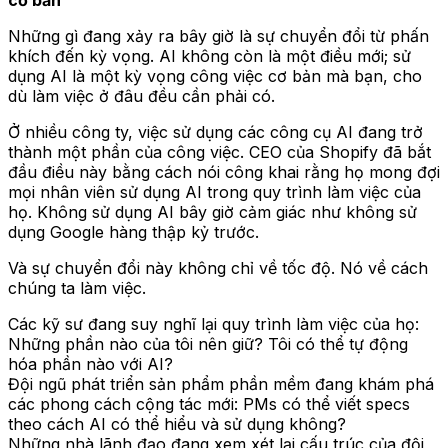
Những gì đang xảy ra bây giờ là sự chuyển đổi từ phấn
khích đến kỳ vọng. AI không còn là một điều mới; sử
dụng AI là một kỳ vọng công việc cơ bản mà bạn, cho
dù làm việc ở đâu đều cần phải có.
Ở nhiều công ty, việc sử dụng các công cụ AI đang trở
thành một phần của công việc. CEO của Shopify đã bắt
đầu điều này bằng cách nói công khai rằng họ mong đợi
mọi nhân viên sử dụng AI trong quy trình làm việc của
họ. Không sử dụng AI bây giờ cảm giác như không sử
dụng Google hàng thập kỷ trước.
Và sự chuyển đổi này không chỉ về tốc độ. Nó về cách
chúng ta làm việc.
Các kỹ sư đang suy nghĩ lại quy trình làm việc của họ:
Những phần nào của tôi nên giữ? Tôi có thể tự động
hóa phần nào với AI?
Đội ngũ phát triển sản phẩm phần mềm đang khám phá
các phong cách cộng tác mới: PMs có thể viết specs
theo cách AI có thể hiểu và sử dụng không?
Những nhà lãnh đạo đang xem xét lại cấu trúc của đội