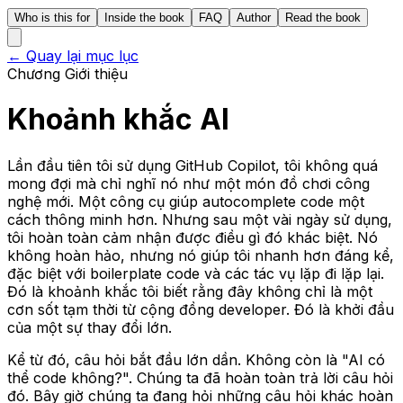
Who is this for
Inside the book
FAQ
Author
Read the book
← Quay lại mục lục
Chương Giới thiệu
Khoảnh khắc AI
Lần đầu tiên tôi sử dụng GitHub Copilot, tôi không quá
mong đợi mà chỉ nghĩ nó như một món đồ chơi công
nghệ mới. Một công cụ giúp autocomplete code một
cách thông minh hơn. Nhưng sau một vài ngày sử dụng,
tôi hoàn toàn cảm nhận được điều gì đó khác biệt. Nó
không hoàn hảo, nhưng nó giúp tôi nhanh hơn đáng kể,
đặc biệt với boilerplate code và các tác vụ lặp đi lặp lại.
Đó là khoảnh khắc tôi biết rằng đây không chỉ là một
cơn sốt tạm thời từ cộng đồng developer. Đó là khởi đầu
của một sự thay đổi lớn.
Kể từ đó, câu hỏi bắt đầu lớn dần. Không còn là "AI có
thể code không?". Chúng ta đã hoàn toàn trả lời câu hỏi
đó. Bây giờ chúng ta đang hỏi những câu hỏi khác hoàn